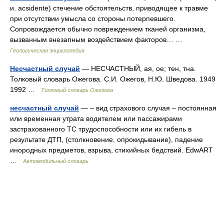
и. acsidente) стечение обстоятельств, приводящее к травме
при отсутствии умысла co стороны потерпевшего.
Сопровождается обычно повреждением тканей организма,
вызванным внезапным воздействием факторов… …
Геологическая энциклопедия
Несчастный случай
— НЕСЧАСТНЫЙ, ая, ое; тен, тна.
Толковый словарь Ожегова. С.И. Ожегов, Н.Ю. Шведова. 1949
1992 …
Толковый словарь Ожегова
несчастный случай
— – вид страхового случая – постоянная
или временная утрата водителем или пассажирами
застрахованного ТС трудоспособности или их гибель в
результате ДТП, (столкновение, опрокидывание), падение
инородных предметов, взрыва, стихийных бедствий. EdwART
…
Автомобильный словарь